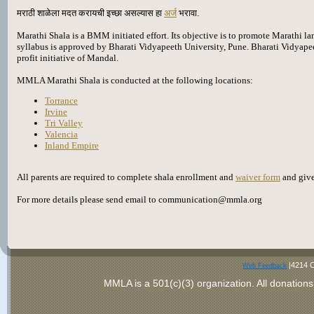
मराठी शाळेला मदत करायची इच्छा असल्यास हा
अर्ज
भरावा.
Marathi Shala is a BMM initiated effort. Its objective is to promote Marathi l
syllabus is approved by Bharati Vidyapeeth University, Pune. Bharati Vidyapee
profit initiative of Mandal.
MMLA Marathi Shala is conducted at the following locations:
Torrance
Irvine
Tri Valley
Valencia
Inland Empire
All parents are required to complete shala enrollment and
waiver form
and give
For more details please send email to communication@mmla.org
|4214 C
Web Feedback
MMLA is a 501(c)(3) organization
. All donations